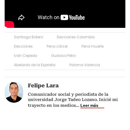
Santiago Botero
Elecciones Colombia
Elecciones
Pena cárcel
Pena muerte
Iván Cepeda
Gustavo Petro
Abelardo de la Espriella
Paloma Valencia
Felipe Lara
Comunicador social y periodista de la
universidad Jorge Tadeo Lozano. Inicié mi
trayecto en los medios
...
Leer más