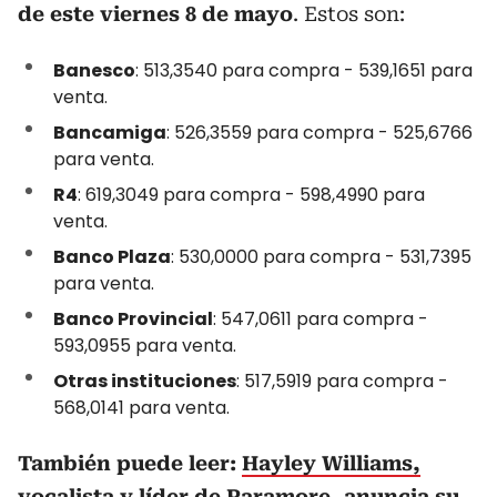
de este viernes 8 de mayo
. Estos son:
Banesco
: 513,3540 para compra - 539,1651 para
venta.
Bancamiga
: 526,3559 para compra - 525,6766
para venta.
R4
: 619,3049 para compra - 598,4990 para
venta.
Banco Plaza
: 530,0000 para compra - 531,7395
para venta.
Banco Provincial
: 547,0611 para compra -
593,0955 para venta.
Otras instituciones
: 517,5919 para compra -
568,0141 para venta.
También puede leer:
Hayley Williams,
vocalista y líder de Paramore, anuncia su