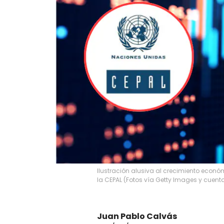
Ilustración alusiva al crecimiento econó
la CEPAL (Fotos vía Getty Images y cuen
Juan Pablo Calvás