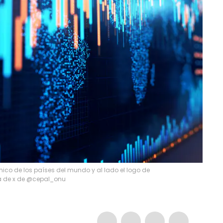
mico de los países del mundo y al lado el logo de
ta de x de @cepal_onu