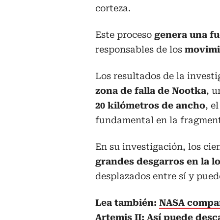
corteza.
Este proceso
genera una fu
responsables de los
movimie
Los resultados de la invest
zona de falla de Nootka
, 
20 kilómetros de ancho
, e
fundamental en la fragment
En su investigación, los ci
grandes desgarros en la l
desplazados entre sí y pued
Lea también:
NASA compart
Artemis II: Así puede desc