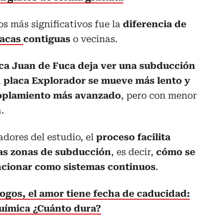
os más significativos fue la
diferencia de
lacas
contiguas
o vecinas.
ca Juan de Fuca deja ver una subducción
a
placa Explorador se mueve más lento y
coplamiento más avanzado
, pero con menor
.
adores del estudio, el
proceso facilita
as zonas de subducción
, es decir,
cómo se
ncionar como sistemas continuos
.
ogos, el amor tiene fecha de caducidad:
química ¿Cuánto dura?