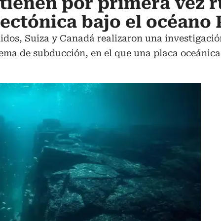
btienen por primera vez 
tectónica bajo el océano 
idos, Suiza y Canadá realizaron una investigació
istema de subducción, en el que una placa oceánic