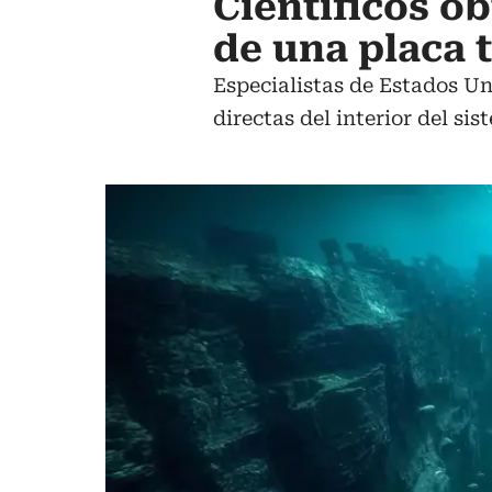
Científicos o
de una placa 
Especialistas de Estados Un
directas del interior del s