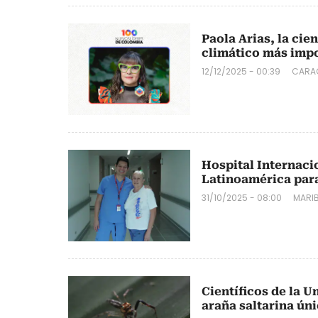
Paola Arias, la cie
climático más imp
12/12/2025 - 00:39
CARA
Hospital Internaci
Latinoamérica para
31/10/2025 - 08:00
MARIB
Científicos de la 
araña saltarina ún