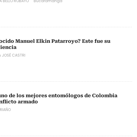
A BELLO ROBAYO
Bucaramanga
ocido Manuel Elkin Patarroyo? Este fue su
ciencia
A JOSÉ CASTRI
 uno de los mejores entomólogos de Colombia
onflicto armado
 RIAÑO