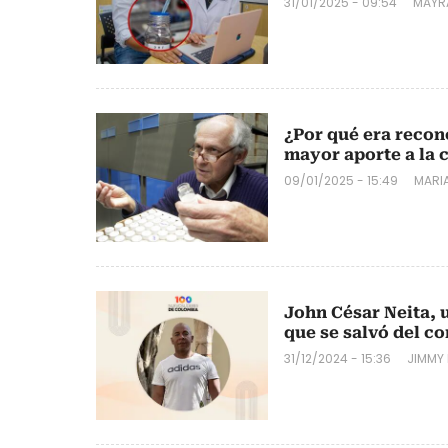
31/01/2025 - 09:54
MAYR
¿Por qué era recon
mayor aporte a la 
09/01/2025 - 15:49
MARI
John César Neita,
que se salvó del c
31/12/2024 - 15:36
JIMMY