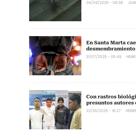
04/09/2025 - 08:38
JUA
En Santa Marta cae
desmembramiento de
31/07/2025 - 05:49
HEIN
Con rastros biológi
presuntos autores 
22/06/2025 - 16:27
HEIN