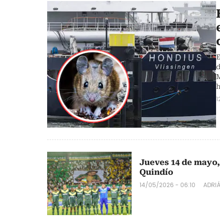
E
d
M
h
1
Jueves 14 de mayo,
Quindío
14/05/2026 - 06:10
ADRI