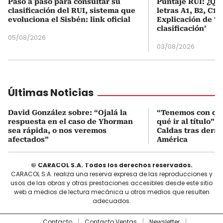
Paso a paso para consultar su
Puntaje RUI: ¿Qué
clasificación del RUI, sistema que
letras A1, B2, C1 
evoluciona el Sisbén: link oficial
Explicación de ‘
clasificación’
05/08/2026
03/08/2026
Últimas Noticias
David González sobre: “Ojalá la
“Tenemos con qué
respuesta en el caso de Yhorman
qué ir al título”:
sea rápida, o nos veremos
Caldas tras derro
afectados”
América
© CARACOL S.A. Todos los derechos reservados.
CARACOL S.A. realiza una reserva expresa de las reproducciones y
usos de las obras y otras prestaciones accesibles desde este sitio
web a medios de lectura mecánica u otros medios que resulten
adecuados.
Contacto
Contacto Ventas
Newsletter