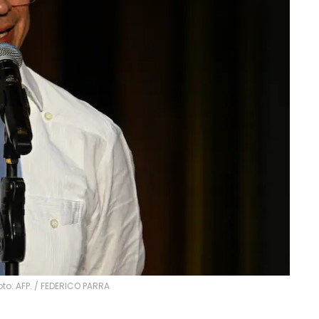
to: AFP.
/
FEDERICO PARRA