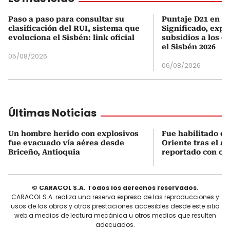
Paso a paso para consultar su
Puntaje D21 en el
clasificación del RUI, sistema que
Significado, expl
evoluciona el Sisbén: link oficial
subsidios a los q
el Sisbén 2026
05/08/2026
06/08/2026
Últimas Noticias
Un hombre herido con explosivos
Fue habilitado el
fue evacuado vía aérea desde
Oriente tras el a
Briceño, Antioquia
reportado con oc
© CARACOL S.A. Todos los derechos reservados.
CARACOL S.A. realiza una reserva expresa de las reproducciones y
usos de las obras y otras prestaciones accesibles desde este sitio
web a medios de lectura mecánica u otros medios que resulten
adecuados.