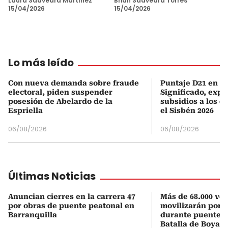
Laura Saavedra Martínez
Brian Saavedra Torres
15/04/2026
15/04/2026
Lo más leído
Con nueva demanda sobre fraude
Puntaje D21 en el
electoral, piden suspender
Significado, expl
posesión de Abelardo de la
subsidios a los q
Espriella
el Sisbén 2026
06/08/2026
06/08/2026
Últimas Noticias
Anuncian cierres en la carrera 47
Más de 68.000 veh
por obras de puente peatonal en
movilizarán por e
Barranquilla
durante puente f
Batalla de Boyac