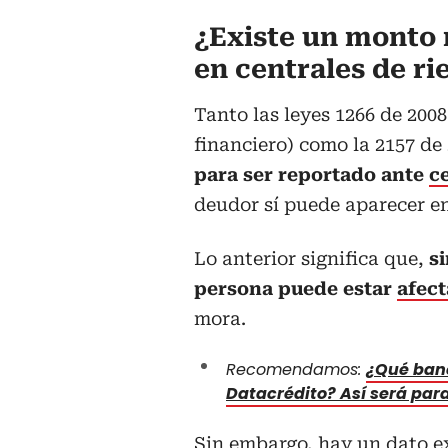
¿Existe un monto 
en centrales de ri
Tanto las leyes 1266 de 200
financiero) como la 2157 de
para ser reportado ante
c
deudor sí puede aparecer en
Lo anterior significa que,
si
persona puede estar
afect
mora.
Recomendamos:
¿Qué banc
Datacrédito? Así será par
Sin embargo, hay un dato ex