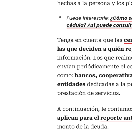
hechas a la persona y los pl
Puede interesarle:
¿Cómo sa
cédula? Así puede consult
Tenga en cuenta que las
ce
las que deciden a quién r
información. Los que realm
envían periódicamente el c
como:
bancos, cooperativ
entidades
dedicadas a la p
prestación de servicios.
A continuación, le contamos
aplican para el
reporte ant
monto de la deuda.