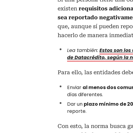
existen
requisitos adiciona
sea reportado negativame
que, aunque sí pueden repo
hacerlo de manera inmediat
Lea también:
Estos son los
de Datacrédito, según la 
Para ello, las entidades deb
Enviar
al menos dos comu
días diferentes.
Dar un
plazo mínimo de 20
reporte.
Con esto, la norma busca g