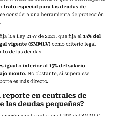
un
trato especial para las deudas de
o se considera una herramienta de protección
.
ija l0a Ley 2157 de 2021, que fija el
15% del
egal vigente (SMMLV)
como criterio legal
ento de las deudas.
s igual o inferior al 15% del salario
bajo monto
. No obstante, si supera ese
porte es más directo.
 reporte en centrales de
 de las deudas pequeñas?
ligación igual o inferior al 15% del SMMLV,