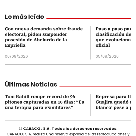
Lo más leído
Con nueva demanda sobre fraude
Paso a paso para 
electoral, piden suspender
clasificación del
posesión de Abelardo de la
que evoluciona el
Espriella
oficial
06/08/2026
05/08/2026
Últimas Noticias
Tom Rahill rompe record de 96
Represa para lle
pitones capturadas en 10 días: “Es
Guajira quedó en 
una terapia para exmilitares”
blanco’ pese a p
© CARACOL S.A. Todos los derechos reservados.
CARACOL S.A. realiza una reserva expresa de las reproducciones y