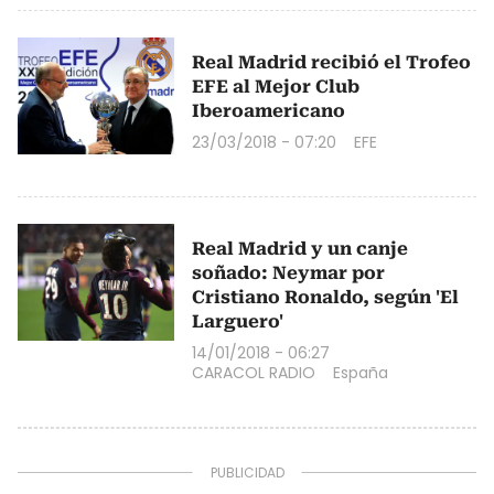
Real Madrid recibió el Trofeo
EFE al Mejor Club
Iberoamericano
23/03/2018 - 07:20
EFE
Real Madrid y un canje
soñado: Neymar por
Cristiano Ronaldo, según 'El
Larguero'
14/01/2018 - 06:27
CARACOL RADIO
España