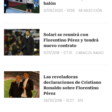
balón
21/05/2020 - 13:56
MI SELECCIÓN
Solari se reunirá con
Florentino Pérez y tendrá
nuevo contrato
13/11/2018 - 07:31
CARACOL RADIO
Las reveladoras
declaraciones de Cristiano
Ronaldo sobre Florentino
Pérez
29/10/2018 - 13:27
EFE