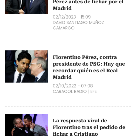
Pérez antes de fichar por el
Madrid
02/12/2023 - 15:09
DAVID SANTIAGO MUÑOZ
CAMARGO
Florentino Pérez, contra
presidente de PSG: Hay que
recordar quién es el Real
Madrid
02/10/2022 - 07:08
CARACOL RADIO
|
EFE
La respuesta viral de
Florentino tras el pedido de
fichar a Cristiano