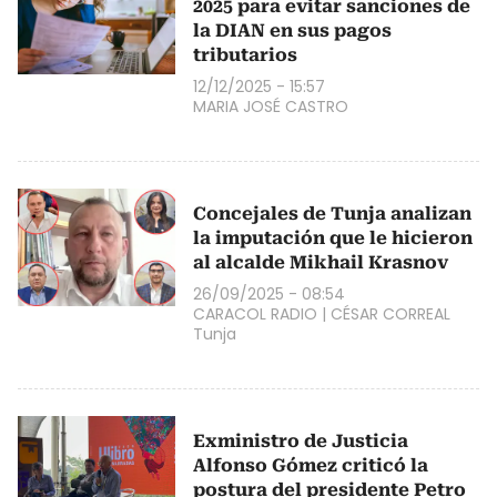
2025 para evitar sanciones de
la DIAN en sus pagos
tributarios
12/12/2025 - 15:57
MARIA JOSÉ CASTRO
Concejales de Tunja analizan
la imputación que le hicieron
al alcalde Mikhail Krasnov
26/09/2025 - 08:54
CARACOL RADIO
|
CÉSAR CORREAL
Tunja
Exministro de Justicia
Alfonso Gómez criticó la
postura del presidente Petro