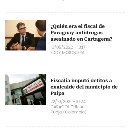
¿Quién era el fiscal de
Paraguay antidrogas
asesinado en Cartagena?
10/05/2022 - 13:17
EDDY MOSQUERA
Fiscalía imputó delitos a
exalcalde del municipio de
Paipa
22/10/2021 - 10:24
CARACOL TUNJA
Tunja (Colombia)