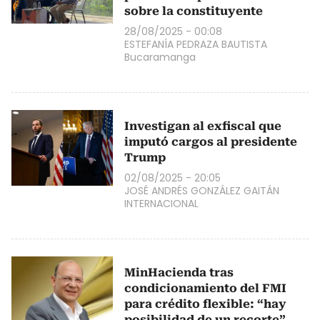
sobre la constituyente
28/08/2025 - 00:08
ESTEFANÍA PEDRAZA BAUTISTA
Bucaramanga
Investigan al exfiscal que
imputó cargos al presidente
Trump
02/08/2025 - 20:05
JOSÉ ANDRÉS GONZÁLEZ GAITÁN
INTERNACIONAL
MinHacienda tras
condicionamiento del FMI
para crédito flexible: “hay
posibilidad de un recorte”