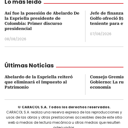
Lo más leído
Así fue la posesión de Abelardo De
Jefe de finanzas 
la Espriella presidente de
Golfo ofreció $50
Colombia: Primer discurso
teniente para evi
presidencial
07/08/2026
08/08/2026
Últimas Noticias
Abelardo de la Espriella reiteró
Consejo Gremial 
que eliminará el Impuesto al
Gobierno: La ruta
Patrimonio
economía
© CARACOL S.A. Todos los derechos reservados.
CARACOL S.A. realiza una reserva expresa de las reproducciones y
usos de las obras y otras prestaciones accesibles desde este sitio
web a medios de lectura mecánica u otros medios que resulten
adecuados.