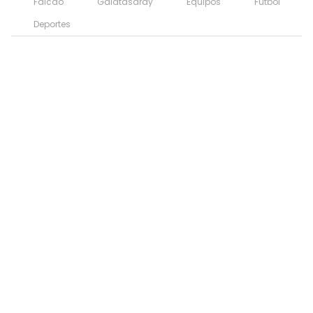
Falcao
Galatasaray
Equipos
Fútbol
Deportes