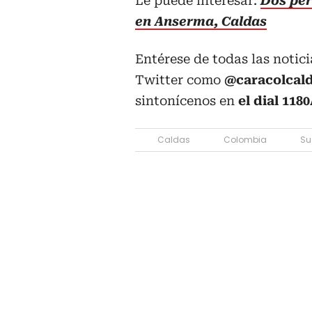
Le puede interesar:
Dos per
en Anserma, Caldas
Entérese de todas las notici
Twitter como
@caracolcal
sintonícenos en
el dial 118
Caldas
Colombia
Su