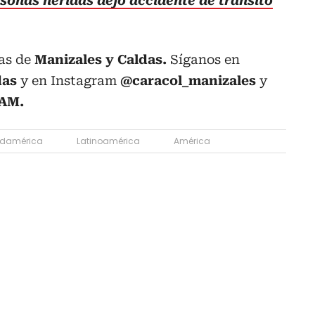
sonas heridas dejó accidente de tránsito
as de
Manizales y Caldas.
Síganos en
das
y en Instagram
@caracol_manizales
y
0AM.
damérica
Latinoamérica
América