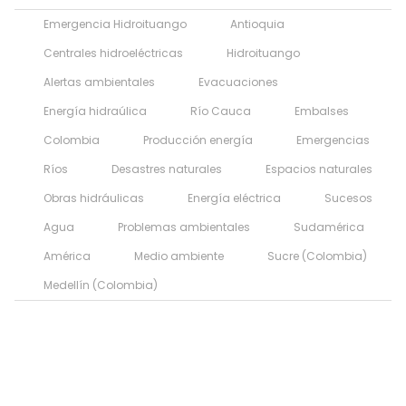
Emergencia Hidroituango
Antioquia
Centrales hidroeléctricas
Hidroituango
Alertas ambientales
Evacuaciones
Energía hidraúlica
Río Cauca
Embalses
Colombia
Producción energía
Emergencias
Ríos
Desastres naturales
Espacios naturales
Obras hidráulicas
Energía eléctrica
Sucesos
Agua
Problemas ambientales
Sudamérica
América
Medio ambiente
Sucre (Colombia)
Medellín (Colombia)