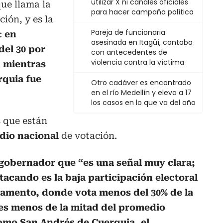
utilizar X ni canales oficiales
ue llama la
para hacer campaña política
ción, y es la
Pareja de funcionaria
:
en
asesinada en Itagüí, contaba
el 30 por
con antecedentes de
violencia contra la víctima
, mientras
rquia fue
Otro cadáver es encontrado
en el río Medellín y eleva a 17
los casos en lo que va del año
s que están
dio nacional
de votación.
 gobernador que “es una señal muy clara;
acando es la baja participación electoral
mento, donde vota menos del 30% de la
 es menos de la mitad del promedio
omo San Andrés de Cuerquia, el