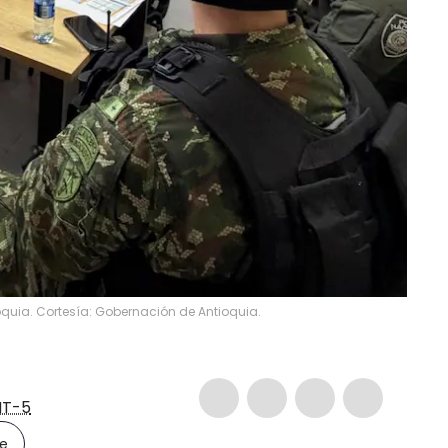
oquia. Cortesía: Gobernación de Antioquia.
T-5
le