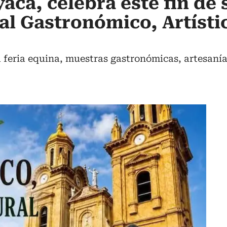
acá, celebra este fin de
val Gastronómico, Artísti
 feria equina, muestras gastronómicas, artesanía