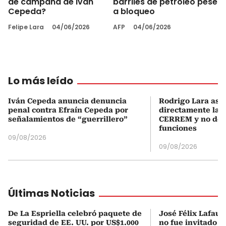
de campaña de Iván
barriles de petróleo pese
Cepeda?
a bloqueo
Felipe Lara
04/06/2026
AFP
04/06/2026
Lo más leído
Iván Cepeda anuncia denuncia
Rodrigo Lara asu
penal contra Efraín Cepeda por
directamente la P
señalamientos de “guerrillero”
CERREM y no del
funciones
09/08/2026
09/08/2026
Últimas Noticias
De La Espriella celebró paquete de
José Félix Lafaur
seguridad de EE. UU. por US$1.000
no fue invitado a