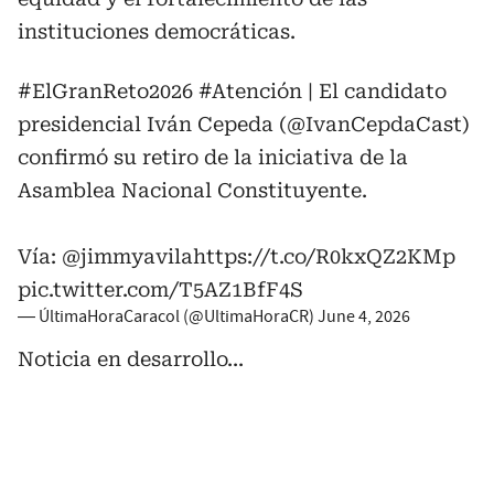
instituciones democráticas.
#ElGranReto2026
#Atención
| El candidato
presidencial Iván Cepeda (@IvanCepdaCast)
confirmó su retiro de la iniciativa de la
Asamblea Nacional Constituyente.
Vía:
@jimmyavila
https://t.co/R0kxQZ2KMp
pic.twitter.com/T5AZ1BfF4S
— ÚltimaHoraCaracol (@UltimaHoraCR)
June 4, 2026
Noticia en desarrollo...