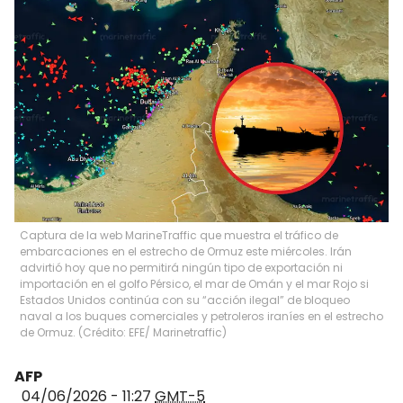
Captura de la web MarineTraffic que muestra el tráfico de
embarcaciones en el estrecho de Ormuz este miércoles. Irán
advirtió hoy que no permitirá ningún tipo de exportación ni
importación en el golfo Pérsico, el mar de Omán y el mar Rojo si
Estados Unidos continúa con su “acción ilegal” de bloqueo
naval a los buques comerciales y petroleros iraníes en el estrecho
de Ormuz. (Crédito: EFE/ Marinetraffic)
AFP
04/06/2026 - 11:27
GMT-5