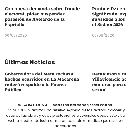
Con nueva demanda sobre fraude
Puntaje D21 en el
electoral, piden suspender
Significado, expl
posesión de Abelardo de la
subsidios a los q
Espriella
el Sisbén 2026
06/08/2026
06/08/2026
Últimas Noticias
Gobernadora del Meta rechaza
Detuvieron a un
hechos ocurridos en La Macarena:
Villavicencio acu
reiteró respaldo a la Fuerza
menores para dist
Pública
sexual
© CARACOL S.A. Todos los derechos reservados.
CARACOL S.A. realiza una reserva expresa de las reproducciones y
usos de las obras y otras prestaciones accesibles desde este sitio
web a medios de lectura mecánica u otros medios que resulten
adecuados.