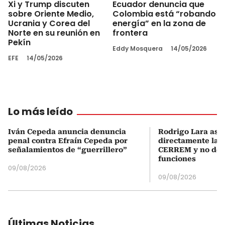
Xi y Trump discuten
Ecuador denuncia que
sobre Oriente Medio,
Colombia está “robando
Ucrania y Corea del
energía” en la zona de
Norte en su reunión en
frontera
Pekín
Eddy Mosquera
14/05/2026
EFE
14/05/2026
Lo más leído
Iván Cepeda anuncia denuncia
Rodrigo Lara asu
penal contra Efraín Cepeda por
directamente la P
señalamientos de “guerrillero”
CERREM y no del
funciones
09/08/2026
09/08/2026
Últimas Noticias