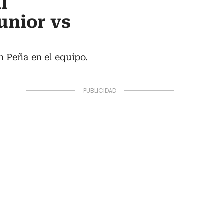
l
unior vs
n Peña en el equipo.