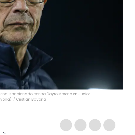
el penal sancionado contra Dayro Moreno en Junior
ayona).
/
Cristian Bayona