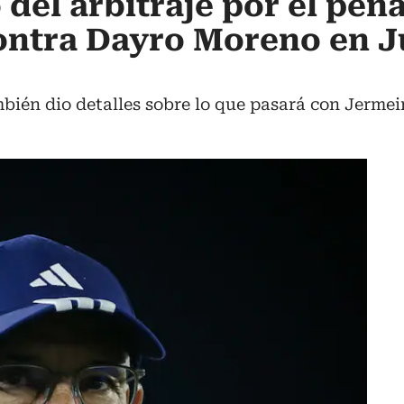
 del arbitraje por el pena
ontra Dayro Moreno en J
ién dio detalles sobre lo que pasará con Jermei