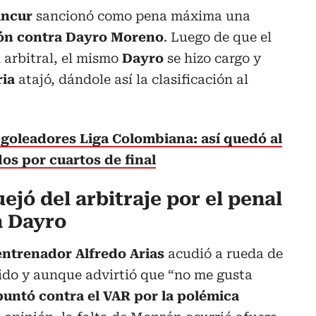
ancur
sancionó como pena máxima una
ón contra Dayro Moreno
. Luego de que el
 arbitral, el mismo
Dayro
se hizo cargo y
ria
atajó, dándole así la clasificación al
 goleadores Liga Colombiana: así quedó al
dos por cuartos de final
ejó del arbitraje por el penal
a Dayro
entrenador Alfredo Arias
acudió a rueda de
tido y aunque advirtió que “no me gusta
puntó contra el VAR por la polémica