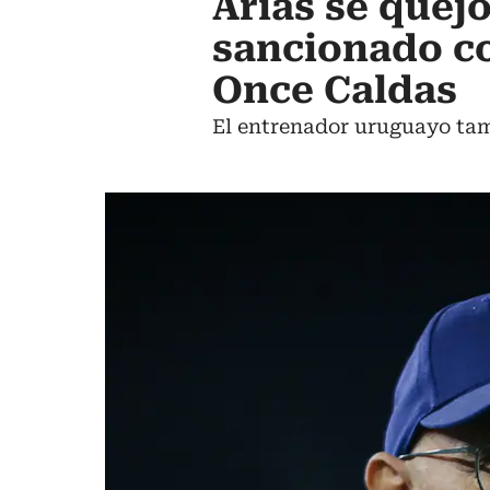
Arias se quejó
sancionado c
Once Caldas
El entrenador uruguayo tamb