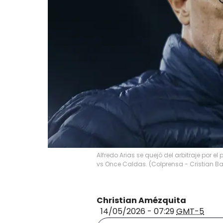
Alfredo Arias se quejó del arbitraje por 
vs Once Caldas. (Colprensa - Cristian B
Christian Amézquita
14/05/2026 - 07:29
GMT-5