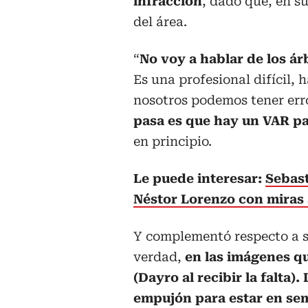
infracción
, dado que, en s
del área.
“
No voy a hablar de los ár
Es una profesional difícil,
nosotros podemos tener erro
pasa es que hay un VAR p
en principio.
Le puede interesar:
Sebast
Néstor Lorenzo con miras 
Y complementó respecto a su
verdad,
en las imágenes q
(Dayro al recibir la falta)
empujón para estar en sem