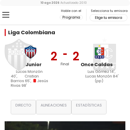
10 ago 2026
Actualizado
20:10
Hable con el
Selecciona tu emisora
Programa
Elige tu emisora
Liga Colombiana
2
2
Junior
Final
Once Caldas
Lucas Monzón
Luis Gómez 14',
40',
Cristian
Lucas Monzón 84'
Barrios 65',
Jesús
(pp)
Rivas 98'
DIRECTO
ALINEACIONES
ESTADÍSTICAS