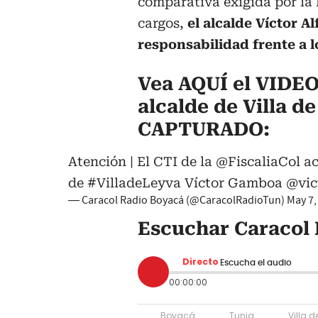
comparativa exigida por la 
cargos,
el alcalde Víctor 
responsabilidad frente a l
Vea AQUÍ el VIDEO
alcalde de Villa d
CAPTURADO:
Atención | El CTI de la
@FiscaliaCol
ac
de
#VilladeLeyva
Víctor Gamboa
@vic
— Caracol Radio Boyacá (@CaracolRadioTun)
May 7,
Escuchar Caracol 
Directo
Escucha el audio
00:00:00
Boyacá
Tunja
Villa d