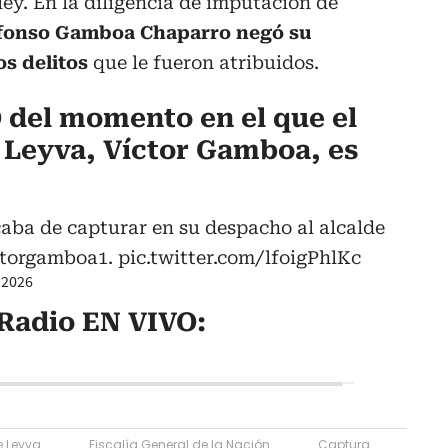
ley. En la diligencia de imputación de
Alfonso Gamboa Chaparro negó su
os delitos
que le fueron atribuidos.
 del momento en el que el
e Leyva, Víctor Gamboa, es
aba de capturar en su despacho al alcalde
torgamboa1
.
pic.twitter.com/lfoigPhlKc
 2026
Radio EN VIVO:
e Leyva
Fiscalía General de la Nación
Captura