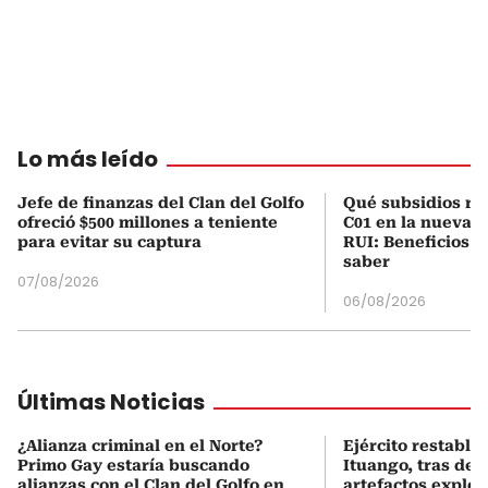
Lo más leído
Jefe de finanzas del Clan del Golfo
Qué subsidios rec
ofreció $500 millones a teniente
C01 en la nueva c
para evitar su captura
RUI: Beneficios y
saber
07/08/2026
06/08/2026
Últimas Noticias
¿Alianza criminal en el Norte?
Ejército restable
Primo Gay estaría buscando
Ituango, tras des
alianzas con el Clan del Golfo en
artefactos explos