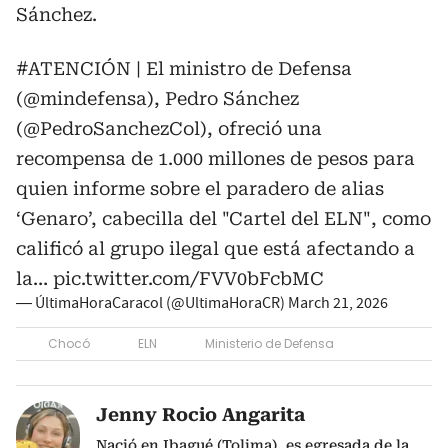
Sánchez.
#ATENCIÓN
| El ministro de Defensa
(
@mindefensa
), Pedro Sánchez
(
@PedroSanchezCol
), ofreció una
recompensa de 1.000 millones de pesos para
quien informe sobre el paradero de alias
‘Genaro’, cabecilla del "Cartel del ELN", como
calificó al grupo ilegal que está afectando a
la…
pic.twitter.com/FVV0bFcbMC
— ÚltimaHoraCaracol (@UltimaHoraCR)
March 21, 2026
Chocó
ELN
Ministerio de Defensa
Jenny Rocio Angarita
Nació en Ibagué (Tolima), es egresada de la