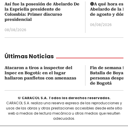
Así fue la posesión de Abelardo De
🔴A qué hora es l
la Espriella presidente de
Abelardo de la Es
Colombia: Primer discurso
de agosto y dónd
presidencial
06/08/2026
08/08/2026
Últimas Noticias
Atacaron a tiros a inspector del
Fin de semana fes
Inpec en Bogotá: en el lugar
Batalla de Boyacá
hallaron panfletos con amenazas
personas despach
de Bogotá
© CARACOL S.A. Todos los derechos reservados.
CARACOL S.A. realiza una reserva expresa de las reproducciones y
usos de las obras y otras prestaciones accesibles desde este sitio
web a medios de lectura mecánica u otros medios que resulten
adecuados.