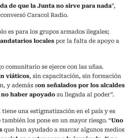
ada de que la Junta no sirve para nada
”,
e conversó Caracol Radio.
olo es para los grupos armados ilegales;
mandatarios locales
por la falta de apoyo a
go comunitario se ejerce con las uñas.
n viáticos
, sin capacitación, sin formación
ón, y además s
on señalados por los alcaldes
 no haber apoyado
su llegada al poder”.
l tiene una estigmatización en el país y es
e también los pone en un mayor riesgo. “
Uno
s
que han ayudado a marcar algunos medios