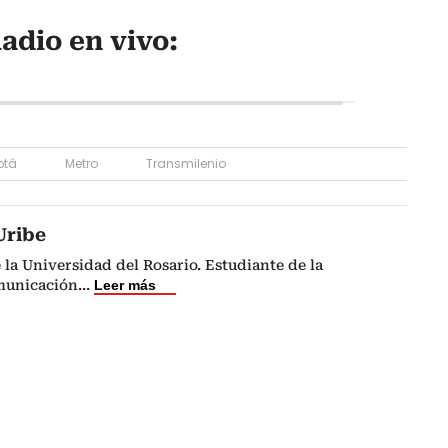
adio en vivo:
otá
Metro
Transmilenio
Uribe
 la Universidad del Rosario. Estudiante de la
municación
...
Leer más