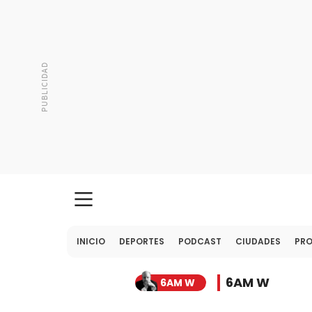
INICIO
DEPORTES
PODCAST
CIUDADES
PR
6AM W
6AM W