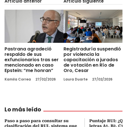
Artículo anterior
Artículo siguiente
Pastrana agradeció
Registraduría suspendió
respaldo de sus
por violencia la
exfuncionarios tras ser
capacitación a jurados
mencionado en caso
de votación en Río de
Epstein: “me honran”
Oro, Cesar
Kamila Correa
27/02/2026
Laura Duarte
27/02/2026
Lo más leído
Paso a paso para consultar su
Puntaje RUI: ¿Qué
clasificación del RUI, sistema que
letras A1, B2, C1 