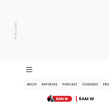
INICIO
DEPORTES
PODCAST
CIUDADES
PR
6AM W
6AM W