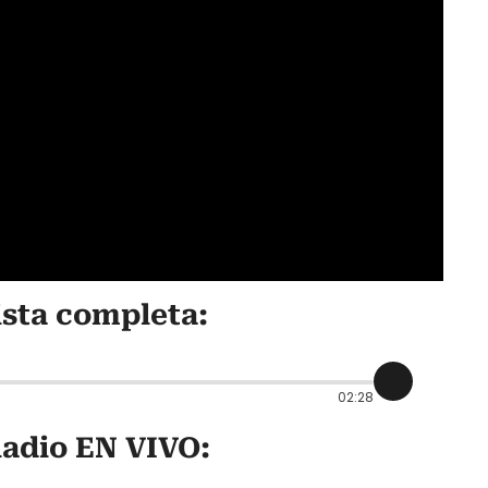
ista completa:
02:28
adio EN VIVO: