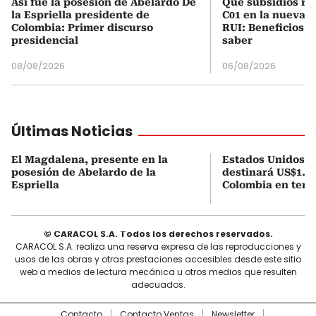
Así fue la posesión de Abelardo De
Qué subsidios rec
la Espriella presidente de
C01 en la nueva c
Colombia: Primer discurso
RUI: Beneficios y
presidencial
saber
08/08/2026
06/08/2026
Últimas Noticias
El Magdalena, presente en la
Estados Unidos a
posesión de Abelardo de la
destinará US$1.00
Espriella
Colombia en tema
© CARACOL S.A. Todos los derechos reservados.
CARACOL S.A. realiza una reserva expresa de las reproducciones y
usos de las obras y otras prestaciones accesibles desde este sitio
web a medios de lectura mecánica u otros medios que resulten
adecuados.
Contacto
Contacto Ventas
Newsletter