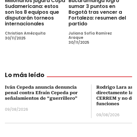
Millonarios jugará Copa
Bucaramanga logró
Sudamericana: estos
sumar 3 puntos en
son los 8 equipos que
Bogotá tras vencer a
disputarán torneos
Fortaleza: resumen del
internacionales
partido
Christian Amézquita
Juliana Sofía Ramírez
Araque
30/11/2025
30/11/2025
Lo más leído
Iván Cepeda anuncia denuncia
Rodrigo Lara asu
penal contra Efraín Cepeda por
directamente la P
señalamientos de “guerrillero”
CERREM y no del
funciones
09/08/2026
09/08/2026