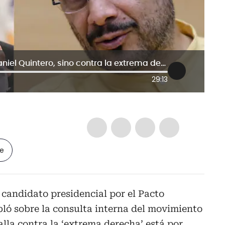
La pelea en el Pacto no es contra Daniel Quintero, sino contra la extrema derecha: Iván Cepeda
29:13
le
candidato presidencial por el Pacto
bló sobre la consulta interna del movimiento
alla contra la ‘extrema derecha’ está por