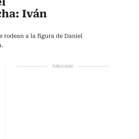
l
cha: Iván
ue rodean a la figura de Daniel
a.