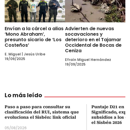
Envían a la cárcel a alias
Advierten de nuevas
‘Mono Abraham’,
socavaciones y
presunto sicario de ‘Los
deterioro en el Tajamar
Costeños’
Occidental de Bocas de
Ceniza
E. Miguel
|
Jesús Uribe
19/09/2025
Efraín Miguel Hernández
19/09/2025
Lo más leído
Paso a paso para consultar su
Puntaje D21 en el
clasificación del RUI, sistema que
Significado, expl
evoluciona el Sisbén: link oficial
subsidios a los q
el Sisbén 2026
05/08/2026