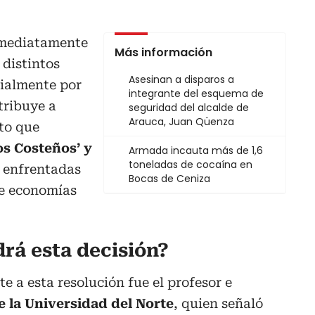
nmediatamente
Más información
 distintos
Asesinan a disparos a
cialmente por
integrante del esquema de
atribuye a
seguridad del alcalde de
Arauca, Juan Qüenza
to que
os Costeños’ y
Armada incauta más de 1,6
toneladas de cocaína en
 enfrentadas
Bocas de Ceniza
 de economías
rá esta decisión?
te a esta resolución fue el profesor e
e la Universidad del Norte
, quien señaló