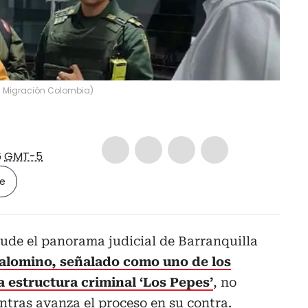
a Migración Colombia
)
6
GMT-5
le
ude el panorama judicial de Barranquilla
alomino, señalado como uno de los
a estructura criminal ‘Los Pepes’
, no
tras avanza el proceso en su contra.