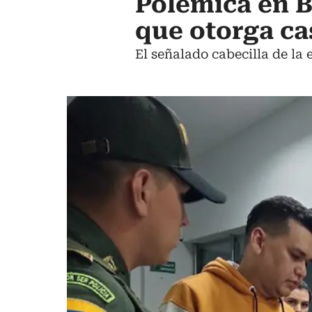
Polémica en B
que otorga ca
El señalado cabecilla de la 