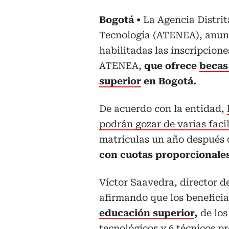
Bogotá
La Agencia Distrit
Tecnología (ATENEA), anunci
habilitadas las inscripcion
ATENEA,
que ofrece
becas
superior
en Bogotá.
De acuerdo con la entidad,
podrán gozar de varias faci
matrículas un año después 
con cuotas proporcionales
Víctor Saavedra, director d
afirmando que los benefici
educación superior
,
de los
tecnológicos y 6 técnicos p