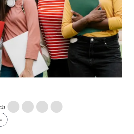
-5
le