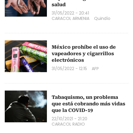
salud
31/05/2022 - 20:41
CARACOL ARMENIA
Quindío
México prohíbe el uso de
vapeadores y cigarrillos
electrónicos
31/05/2022 - 12:15
AFP
Tabaquismo, un problema
que está cobrando más vidas
que la COVID-19
22/10/2021 - 21:20
CARACOL RADIO