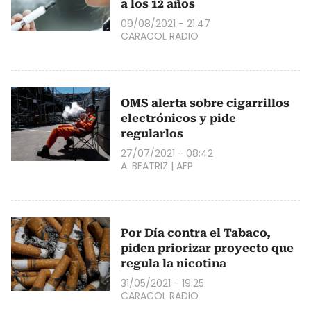
a los 12 años
09/08/2021 - 21:47
CARACOL RADIO
OMS alerta sobre cigarrillos
electrónicos y pide
regularlos
27/07/2021 - 08:42
A. BEATRIZ
|
AFP
Por Día contra el Tabaco,
piden priorizar proyecto que
regula la nicotina
31/05/2021 - 19:25
CARACOL RADIO