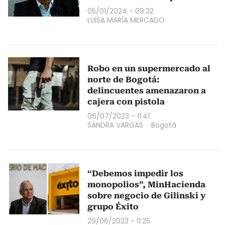
05/01/2024 - 09:32
LUISA MARÍA MERCADO
Robo en un supermercado al
norte de Bogotá:
delincuentes amenazaron a
cajera con pistola
06/07/2023 - 11:41
SANDRA VARGAS
Bogotá
“Debemos impedir los
monopolios”, MinHacienda
sobre negocio de Gilinski y
grupo Éxito
29/06/2023 - 11:25