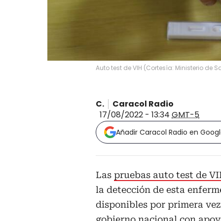
Auto test de VIH
(
Cortesía: Ministerio de S
C.
Caracol Radio
17/08/2022 - 13:34
GMT-5
Añadir Caracol Radio en Goog
Las
pruebas auto test de V
la detección de esta enferm
disponibles por primera ve
gobierno nacional con apoy