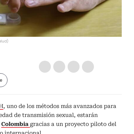
alud
)
le
IH
, uno de los métodos más avanzados para
edad de transmisión sexual, estarán
z
Colombia
gracias a un proyecto piloto del
o internacional.