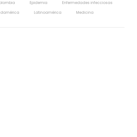
olombia
Epidemia
Enfermedades infecciosas
udamérica
Latinoamérica
Medicina