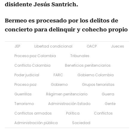
disidente Jesús Santrich.
Bermeo es procesado por los delitos de
concierto para delinquir y cohecho propio
JEP
Libertad condicional
OACP
Jueces
Proceso paz Colombia
Tribunales
Conflicto Colombia
Beneficios penitenciarios
Poder judicial
FARC
Gobierno Colombia
Proceso paz
Gobierno
Grupos terroristas
Guerrillas
Régimen penitenciario
Guerra
Terrorismo
Administración Estado
Gente
Conflictos armados
Política
Conflictos
Administración pública
Sociedad