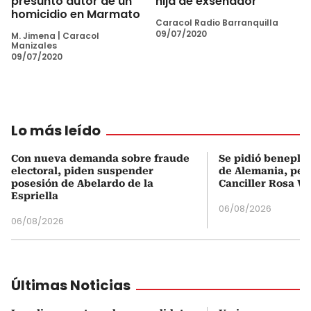
presunto autor de un
hija de exsenador
homicidio en Marmato
Caracol Radio Barranquilla
09/07/2020
M. Jimena
|
Caracol
Manizales
09/07/2020
Lo más leído
Con nueva demanda sobre fraude
Se pidió beneplá
electoral, piden suspender
de Alemania, pero
posesión de Abelardo de la
Canciller Rosa Vi
Espriella
06/08/2026
06/08/2026
Últimas Noticias