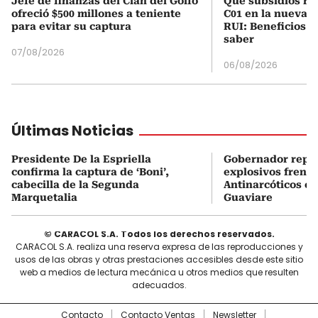
Jefe de finanzas del Clan del Golfo
Qué subsidios rec
ofreció $500 millones a teniente
C01 en la nueva c
para evitar su captura
RUI: Beneficios y
saber
07/08/2026
06/08/2026
Últimas Noticias
Presidente De la Espriella
Gobernador repor
confirma la captura de ‘Boni’,
explosivos frente
cabecilla de la Segunda
Antinarcóticos en
Marquetalia
Guaviare
© CARACOL S.A. Todos los derechos reservados.
CARACOL S.A. realiza una reserva expresa de las reproducciones y
usos de las obras y otras prestaciones accesibles desde este sitio
web a medios de lectura mecánica u otros medios que resulten
adecuados.
Contacto
Contacto Ventas
Newsletter