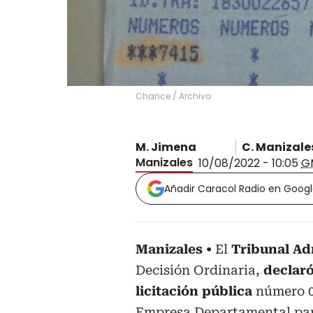
Chance
/
Archivo
M. Jimena
C. Manizale
Manizales
10/08/2022 - 10:05
G
Añadir Caracol Radio en Goog
Manizales
El
Tribunal Ad
Decisión Ordinaria,
declaró
licitación pública
número 00
Empresa Departamental par