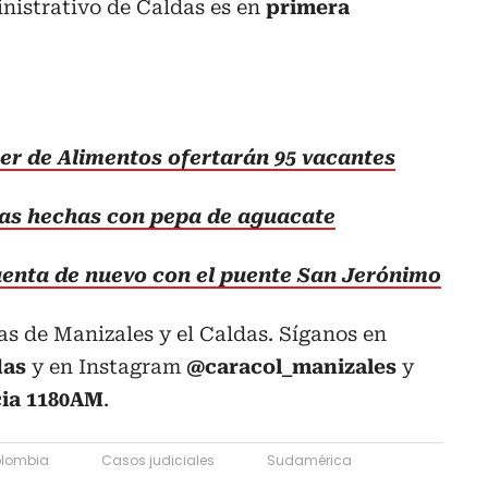
inistrativo de Caldas es en
primera
per de Alimentos ofertarán 95 vacantes
pas hechas con pepa de aguacate
enta de nuevo con el puente San Jerónimo
ias de Manizales y el Caldas. Síganos en
das
y en Instagram
@caracol_manizales
y
cia 1180AM
.
lombia
Casos judiciales
Sudamérica