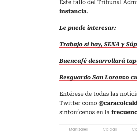
Este fallo del Tribunal Adm
instancia
.
Le puede interesar:
Trabajo sí hay, SENA y Sú
Buencafé desarrollará ta
Resguardo San Lorenzo cu
Entérese de todas las notic
Twitter como
@caracolcal
sintonícenos en la
frecuen
Manizales
Caldas
Co