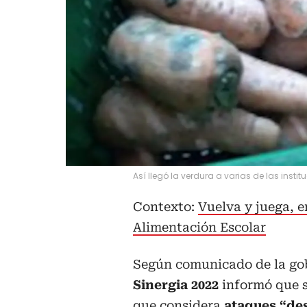
Así llegó la verdura a varias de las insti
Contexto:
Vuelva y juega, 
Alimentación Escolar
Según comunicado de la go
Sinergia 2022
informó que s
que considera
ataques “de