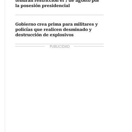
tendrán restricción el 7 de agosto por
la posesión presidencial
Gobierno crea prima para militares y
policías que realicen desminado y
destrucción de explosivos