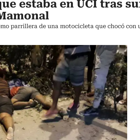
ue estaba en UCI tras su
 Mamonal
mo parrillera de una motocicleta que chocó con u