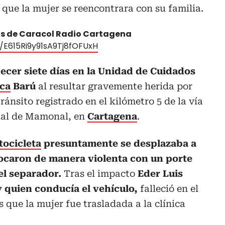
que la mujer se reencontrara con su familia.
tas de Caracol Radio Cartagena
/E615Ri9y91sA9Tj8fOFUxH
ecer siete días en la Unidad de Cuidados
ica
Barú
al resultar gravemente herida por
ánsito registrado en el kilómetro 5 de la vía
rial de Mamonal, en
Cartagena
.
ocicleta
presuntamente se desplazaba a
ocaron de manera violenta con un porte
el separador.
Tras el impacto
Eder Luis
y quien conducía el vehículo,
falleció en el
 que la mujer fue trasladada a la clínica