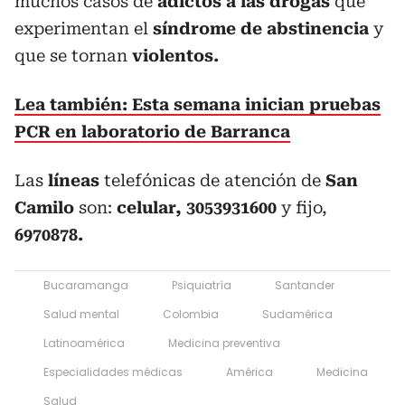
muchos casos de
adictos a las drogas
que
experimentan el
síndrome de abstinencia
y
que se tornan
violentos.
Lea también: Esta semana inician pruebas
PCR en laboratorio de Barranca
Las
líneas
telefónicas de atención de
San
Camilo
son:
celular, 3053931600
y fijo,
6970878.
Bucaramanga
Psiquiatría
Santander
Salud mental
Colombia
Sudamérica
Latinoamérica
Medicina preventiva
Especialidades médicas
América
Medicina
Salud