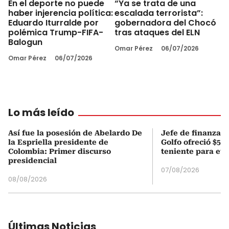
En el deporte no puede
“Ya se trata de una
haber injerencia política:
escalada terrorista”:
Eduardo Iturralde por
gobernadora del Chocó
polémica Trump-FIFA-
tras ataques del ELN
Balogun
Omar Pérez
06/07/2026
Omar Pérez
06/07/2026
Lo más leído
Así fue la posesión de Abelardo De
Jefe de finanzas 
la Espriella presidente de
Golfo ofreció $50
Colombia: Primer discurso
teniente para evi
presidencial
07/08/2026
08/08/2026
Últimas Noticias